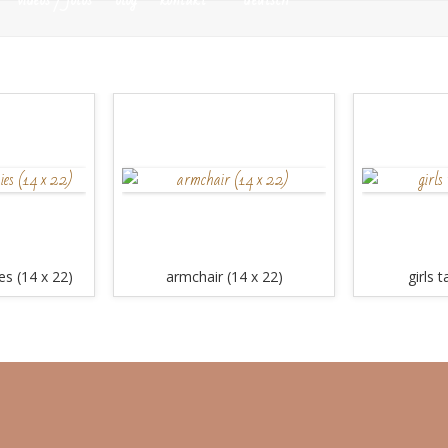
es (14 x 22)
armchair (14 x 22)
girls t